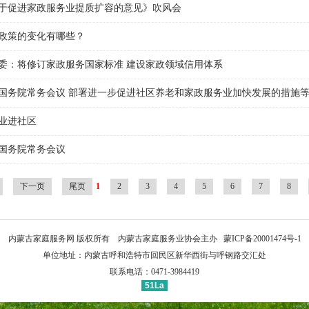
于促进家政服务业提质扩容的意见》吹风会
老政策的变化有哪些？
委：将修订家政服务国家标准 建设家政领域信用体系
国务院常务会议 部署进一步促进社区养老和家政服务业加快发展的措施
业进社区
国务院常务会议
下一页
尾页
1
2
3
4
5
6
7
8
内蒙古家庭服务网 版权所有 内蒙古家庭服务业协会主办
蒙ICP备20001474号-1
单位地址：内蒙古呼和浩特市回民区新华西街与呼钢路交汇处
联系电话：0471-3984419
51La